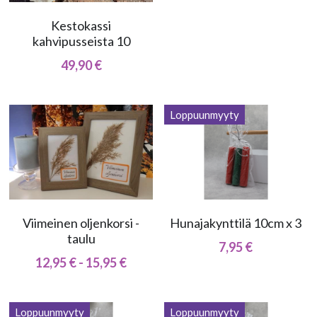
Kestokassi
Kahvikorit
kahvipusseista 10
Sytykesipsit
49,90 €
Kranssit
Loppuunmyyty
Suosituimmat tuotteet
Kaikki tuotteet
Uudet tuotteet
Viimeinen oljenkorsi -
Hunajakynttilä 10cm x 3
taulu
7,95 €
12,95 € - 15,95 €
Loppuunmyyty
Loppuunmyyty