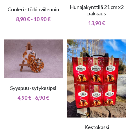
Hunajakynttilä 21 cm x2
Cooleri - tölkinviilennin
pakkaus
8,90 € - 10,90 €
13,90 €
Syyspuu -sytykesipsi
4,90 € - 6,90 €
Kestokassi