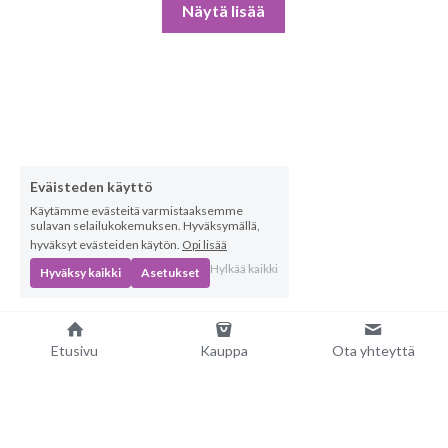
Näytä lisää
Eväisteden käyttö
Käytämme evästeitä varmistaaksemme
sulavan selailukokemuksen. Hyväksymällä,
hyväksyt evästeiden käytön.
Opi lisää
Hylkää kaikki
Hyväksy kaikki
Asetukset
Etusivu
Kauppa
Ota yhteyttä