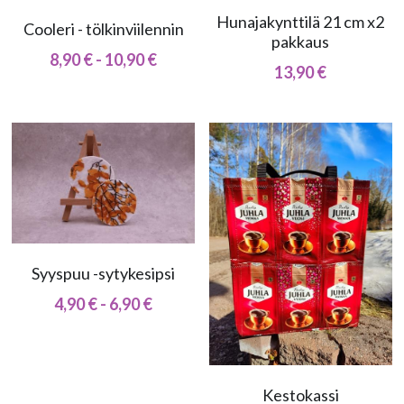
Hunajakynttilä 21 cm x2
Cooleri - tölkinviilennin
pakkaus
8,90 € - 10,90 €
13,90 €
Syyspuu -sytykesipsi
4,90 € - 6,90 €
Kestokassi