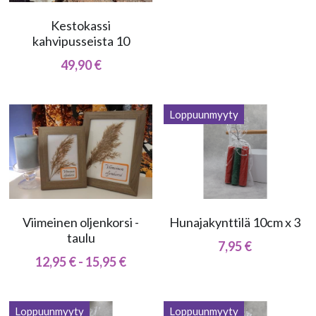
Kestokassi
Kahvikorit
kahvipusseista 10
Sytykesipsit
49,90 €
Kranssit
Loppuunmyyty
Suosituimmat tuotteet
Kaikki tuotteet
Uudet tuotteet
Viimeinen oljenkorsi -
Hunajakynttilä 10cm x 3
taulu
7,95 €
12,95 € - 15,95 €
Loppuunmyyty
Loppuunmyyty