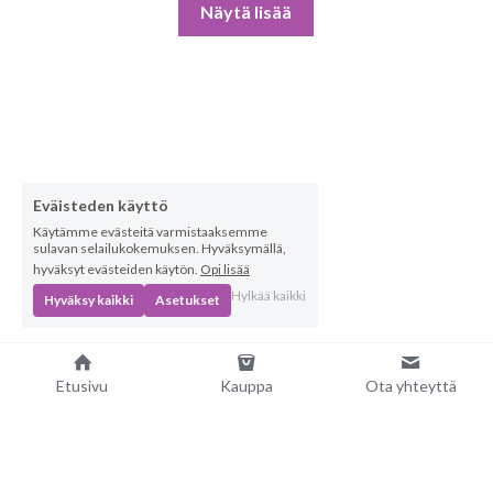
Näytä lisää
Eväisteden käyttö
Käytämme evästeitä varmistaaksemme
sulavan selailukokemuksen. Hyväksymällä,
hyväksyt evästeiden käytön.
Opi lisää
Hylkää kaikki
Hyväksy kaikki
Asetukset
Etusivu
Kauppa
Ota yhteyttä